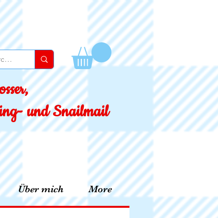
sser,
ssing- und Snailmail
Über mich
More