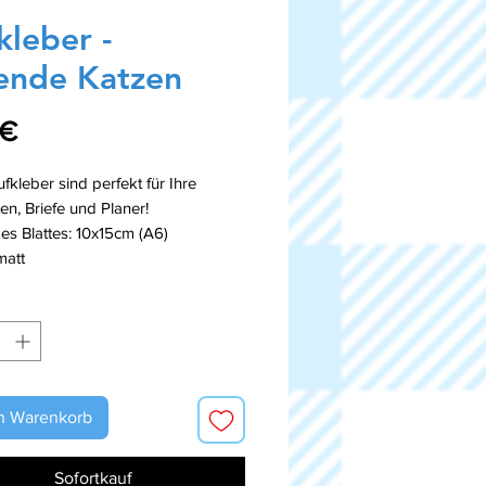
kleber -
ende Katzen
Preis
 €
fkleber sind perfekt für Ihre
en, Briefe und Planer!
s Blattes: 10x15cm (A6)
matt
n Warenkorb
Sofortkauf