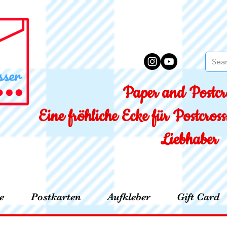
Paper and Postcro
Eine fröhliche Ecke für Postcro
Liebhaber
e
Postkarten
Aufkleber
Gift Card