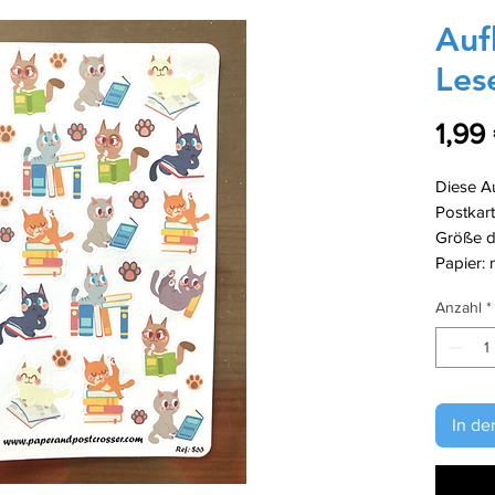
Auf
Les
1,99
Diese Au
Postkart
Größe de
Papier: 
Anzahl
*
In de