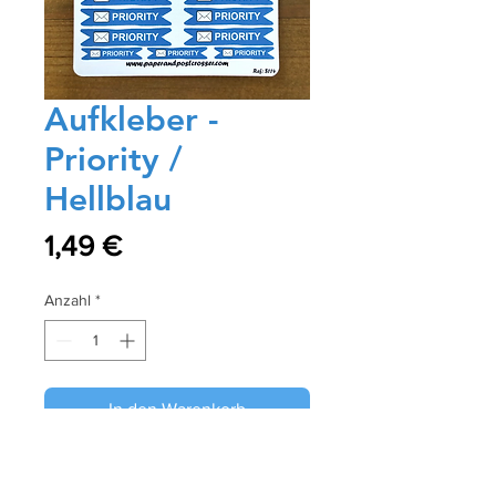
Aufkleber -
Priority /
Hellblau
Preis
1,49 €
Anzahl
*
In den Warenkorb
Sofortkauf