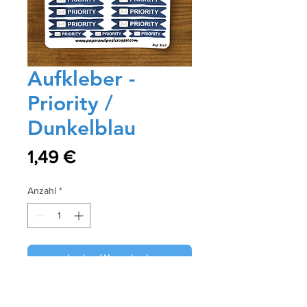
Aufkleber -
Priority /
Dunkelblau
Preis
1,49 €
Anzahl
*
In den Warenkorb
Sofortkauf