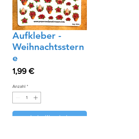
Aufkleber -
Weihnachtsstern
e
Preis
1,99 €
Anzahl
*
In den Warenkorb
Sofortkauf