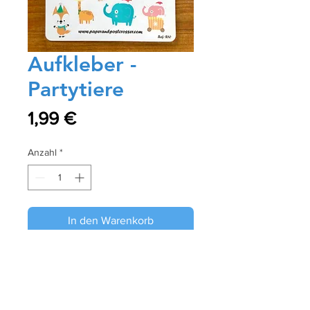
Aufkleber -
Partytiere
Preis
1,99 €
Anzahl
*
In den Warenkorb
Sofortkauf
Diese Aufkleber sind perfekt für Ihre