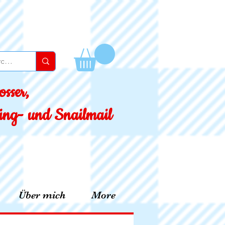
sser,
ssing- und Snailmail
Über mich
More