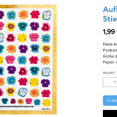
Auf
Sti
1,99
Diese Au
Postkart
Größe de
Papier: 
Anzahl
*
In de