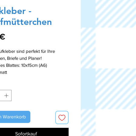
kleber -
efmütterchen
Preis
 €
fkleber sind perfekt für Ihre
en, Briefe und Planer!
s Blattes: 10x15cm (A6)
matt
n Warenkorb
Sofortkauf