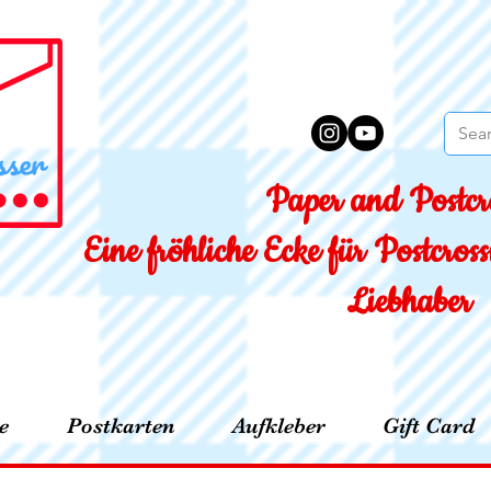
Paper and Postcro
Eine fröhliche Ecke für Postcro
Liebhaber
e
Postkarten
Aufkleber
Gift Card