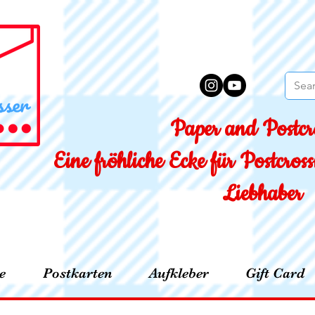
Paper and Postcro
Eine fröhliche Ecke für Postcro
Liebhaber
e
Postkarten
Aufkleber
Gift Card