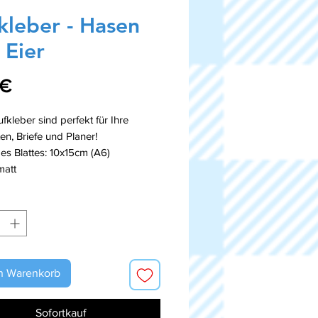
kleber - Hasen
 Eier
Preis
 €
fkleber sind perfekt für Ihre
en, Briefe und Planer!
s Blattes: 10x15cm (A6)
matt
n Warenkorb
Sofortkauf