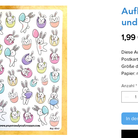
Auf
und
1,99
Diese Au
Postkart
Größe de
Papier: 
Anzahl
*
In de