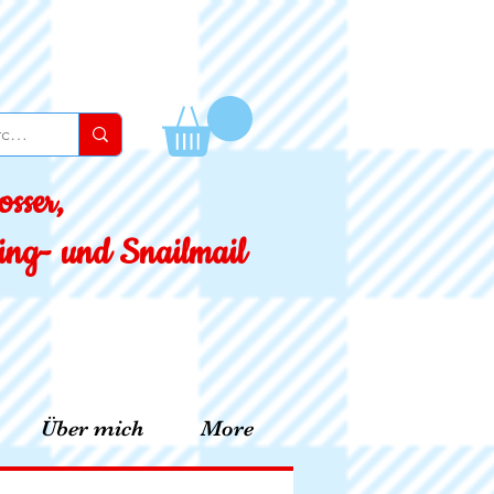
sser,
ssing- und Snailmail
Über mich
More