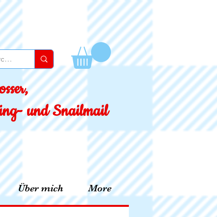
sser,
ssing- und Snailmail
Über mich
More