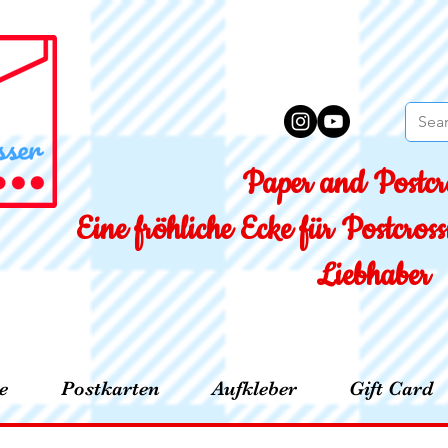
Paper and Postcro
Eine fröhliche Ecke für Postcro
Liebhaber
e
Postkarten
Aufkleber
Gift Card