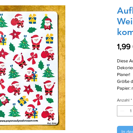
Auf
Wei
ko
1,99
Diese Au
Dekorier
Planer!
Größe de
Papier: 
Anzahl
*
In de