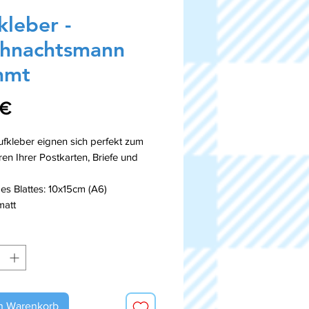
kleber -
hnachtsmann
mmt
Preis
 €
fkleber eignen sich perfekt zum
en Ihrer Postkarten, Briefe und
s Blattes: 10x15cm (A6)
matt
n Warenkorb