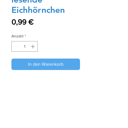
Eichhörnchen
Preis
0,99 €
Anzahl
*
In den Warenkorb
Sofortkauf
Größe: 10x15 cm
Papier: Glänzend
Referenz: P355