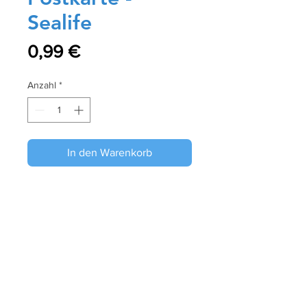
Sealife
Preis
0,99 €
Anzahl
*
In den Warenkorb
Sofortkauf
Größe: 10 x 15 cm
Papier: Glänzend
Referenz: P140