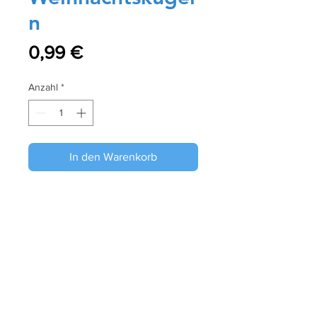
n
Preis
0,99 €
Anzahl
*
In den Warenkorb
Sofortkauf
Größe: 10x15 cm
Papier: Glänzend
Referenz: P280