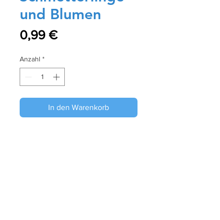
und Blumen
Preis
0,99 €
Anzahl
*
In den Warenkorb
Sofortkauf
Größe: 10 x 15 cm
Papier: Glänzend
Referenz: P235